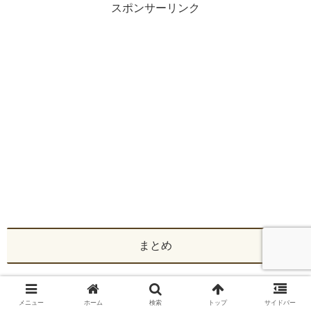
スポンサーリンク
まとめ
テキストは学習の要といえるものですが、そのテキストが
メニュー
ホーム
検索
トップ
サイドバー
こんなに古くて評判が悪いとは…。