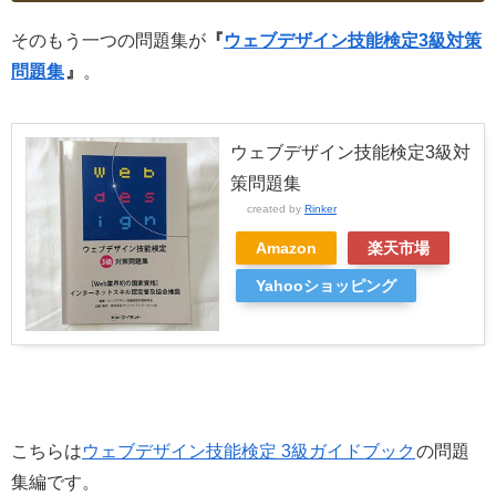
そのもう一つの問題集が
『
ウェブデザイン技能検定3級対策
問題集
』
。
ウェブデザイン技能検定3級対
策問題集
created by
Rinker
Amazon
楽天市場
Yahooショッピング
こちらは
ウェブデザイン技能検定 3級ガイドブック
の問題
集編です。