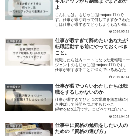
キルアップから副業までまとめた
よ
こんにちは。もじゃこ(@mojaco117)で
す。仕事が暇な時って何してますか？わた
しは仕事が暇すぎてどうしようもない職場
にいたのですが、1時間何もやることがな
2019.05.21
いこととかしょっちゅうでした。仕事が暇
ってめちゃくちゃきついですよね。周りに
仕事が暇すぎて辞めたいあなたが
仕事暇すぎ
仕事...
転職活動する前にやっておくべき
こと。
転職したら社内ニートになった元転職エー
ジェントのもじゃこ(@mojaco117)です。
仕事が暇すぎることに悩んでいるあなたな
らわかると思いますが「仕事が暇」って、
2019.07.14
地獄ですよね。心の底から会社辞めたくな
ります。辞めたいし逃げたいし明日にでも
仕事が暇でつらいわたしたちは転
仕事暇すぎ
転...
職をするしかないのか
仕事が暇すぎてひとつの業務を無意味に引
き伸ばして時間をつぶすもじゃこ
(@mojaco117)です。コピペすればいいも
のをわざわざ手打ちしたり。特に意味のな
2021.04.02
いメモをきれいに清書してみたり。一枚一
枚丁寧にシュレッダーにかけたり。ゆっく
仕事中に資格の勉強をしたい人の
仕事暇すぎ
り歩いてト...
ための『資格の選び方』