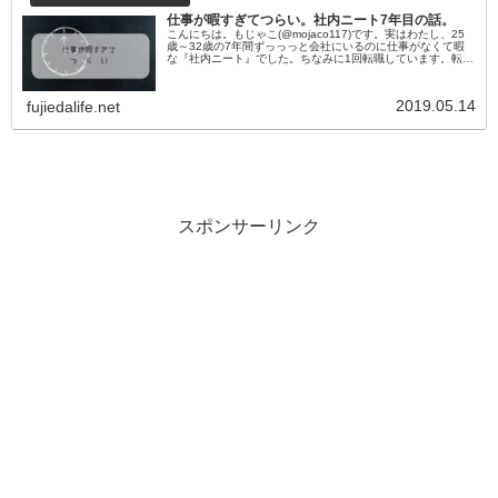
仕事が暇すぎてつらい。社内ニート7年目の話。
こんにちは。もじゃこ(@mojaco117)です。実はわたし、25
歳～32歳の7年間ずっっっと会社にいるのに仕事がなくて暇
な『社内ニート』でした。ちなみに1回転職しています。転職
後の会社でも仕事がなくて暇という奇跡。わざとそういう仕
事を選ん...
2019.05.14
fujiedalife.net
スポンサーリンク