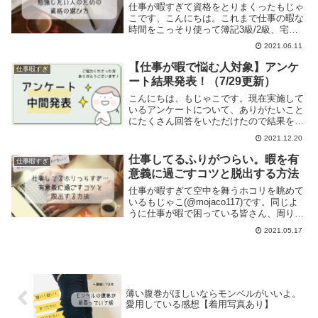
仕事が暇すぎて資格をとりまくったもじゃ
こです、こんにちは。これまで仕事の暇な
時間をこっそり使って簿記3級/2級、宅建
士、ビジネス実務法務検定2級、登録販売
2021.06.11
者などを取得しました。同じように仕事が
暇な方の中には「どうせ暇なら資格の勉強
【仕事が暇で悩む人対象】アンケ
仕事暇すぎ
でもしよう...
ート結果発表！（7/29更新）
こんにちは、もじゃこです。現在実施して
いるアンケートについて、ありがたいこと
にたくさん回答をいただけたので結果を公
表したいと思います。めちゃくちゃ長い記
2021.12.20
事です。時間のある時にどうぞ！※見にく
かったらすみません…今後工夫します…と
仕事してるふりがつらい。暇を有
仕事暇すぎ
にかく皆さん...
意義に過ごすコツと脱出する方法
仕事が暇すぎて空中を舞うホコリを眺めて
いるもじゃこ(@mojaco117)です。同じよ
うに仕事が暇で困っている皆さん、周りを
気にして『仕事をしているふり』をしてし
2021.05.17
まうことってありませんか？わたしはして
いました。というか、会社にいる時間はほ
ぼ...
薄い腹巻がほしいならモンベルがいいよ。
愛用している感想【着用写真あり】