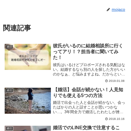
mojaco
関連記事
彼氏がいるのに結婚相談所に行く
婚活
ってアリ！？担当者に聞いてみ
た！
彼氏はいるけどプロポーズされる気配はな
い。結婚するなら別の人を探した方がいい
のかなぁ、と悩みますよね。だからといっ
てスパッと別れるのは勇気がいる。「婚活
2019.01.08
は気になるけど、別れる前にちょっとだけ
どんなものか知っておきたい…」その気持
【婚活】会話が続かない！人見知
婚活
ちを少し解消するお話です。
りでも使える5つの方法
婚活で出会った人と会話が続かない、会っ
たばかりの人と話すことが思いつかな
い…。3年間全力で婚活したわたしが挫折
の中やっと編み出した「相手に関心を示
2018.10.16
し、好感を得て、相手のことをさらに知
り、次の約束につなげる会話」を解説しま
婚活でのLINE交換で注意するこ
婚活
す！楽になりますよー