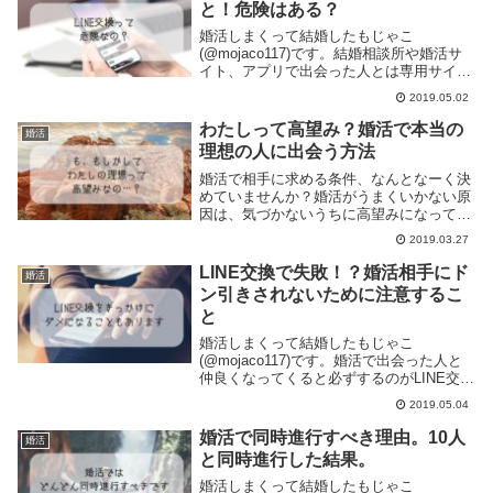
と！危険はある？
婚活しまくって結婚したもじゃこ
(@mojaco117)です。結婚相談所や婚活サ
イト、アプリで出会った人とは専用サイト
やアプリ内でやりとりしますが一定期間経
2019.05.02
つとLINEなどでやりとりするようになりま
すよね。やっぱりLINEの方がぽんぽん会話
わたしって高望み？婚活で本当の
婚活
で...
理想の人に出会う方法
婚活で相手に求める条件、なんとなーく決
めていませんか？婚活がうまくいかない原
因は、気づかないうちに高望みになってし
まっているせいかもしれません。自分に合
2019.03.27
う人を見つける方法は簡単。すぐに実践で
きますよ。
LINE交換で失敗！？婚活相手にド
婚活
ン引きされないために注意するこ
と
婚活しまくって結婚したもじゃこ
(@mojaco117)です。婚活で出会った人と
仲良くなってくると必ずするのがLINE交
換。わたしもこれまで数えきれないほどの
2019.05.04
男性とLINEを交換しました。今も友達一覧
を見てみるとたった1度会っただけで疎遠
婚活で同時進行すべき理由。10人
婚活
にな...
と同時進行した結果。
婚活しまくって結婚したもじゃこ