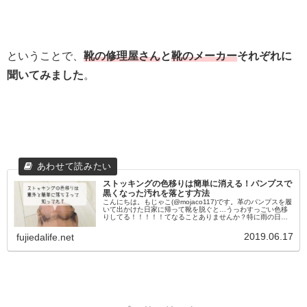
ということで、
靴の修理屋さん
と
靴のメーカー
それぞれに
聞いてみました
。
ストッキングの色移りは簡単に消える！パンプスで
黒くなった汚れを落とす方法
こんにちは。もじゃこ(@mojaco117)です。革のパンプスを履
いて出かけた日家に帰って靴を脱ぐと…うっわすっごい色移
りしてる！！！！！てなることありませんか？特に雨の日や
汗をたくさんかいた日。つま先やかかと部分が真っ黒…。し
かもこれ、ふ...
2019.06.17
fujiedalife.net