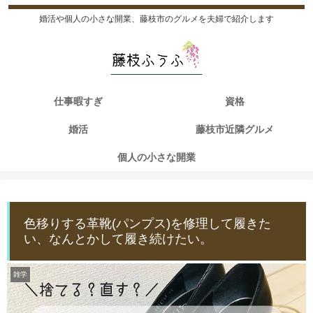
婚活や個人の小さな開業、藤枝市のグルメを夫婦で紹介します
仕事暇すぎ
資格
婚活
藤枝市近隣グルメ
個人の小さな開業
色移りする革靴(パンプス)を修理して履きた
い、なんとかして履き続けたい。
雑学